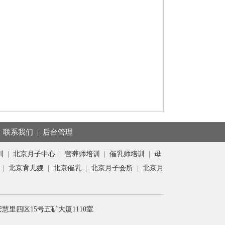
|
联系我们
|
后台管理
训
|
北京月子中心
|
营养师培训
|
催乳师培训
|
母
|
北京育儿嫂
|
北京催乳
|
北京月子会所
|
北京月
朝阳区安慧里四区15号五矿大厦1110室