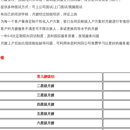
：提供多种面试方式：可上公司面试/上门面试/视频面试
：有自己的培训学校，月嫂经过技能培训，持证上岗
：为每一个客户量身定制个性化入户方案，签订合同后根据入户方案对月嫂进行专项培
：客户对月嫂服务不满意可不限次换人，承诺更换同等水平的月嫂
：一年6-8次定期双向回访制度，及时跟踪服务质量，发现服务问题
：月嫂上户后如出现技能短缺等问题，可利用休息时间回公司免费学习以更好的服务雇
套餐
育儿嫂级别
二星级月嫂
三星级月嫂
四星级月嫂
五星级月嫂
六星级月嫂