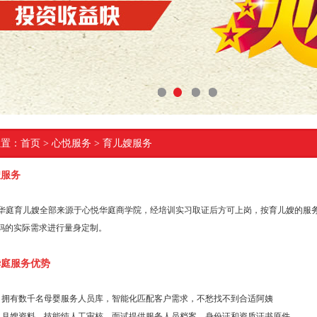
1
2
3
4
位置：
首页
> 心悦服务 > 育儿嫂服务
嫂服务
悦华庭育儿嫂全部来源于心悦华庭商学院，经培训实习取证后方可上岗，按育儿嫂的服
妈的实际需求进行量身定制。
华庭服务优势
：拥有数千名母婴服务人员库，智能化匹配客户需求，不愁找不到合适阿姨
：月嫂资料、技能纯人工审核，面试提供服务人员档案、身份证和资质证书原件。