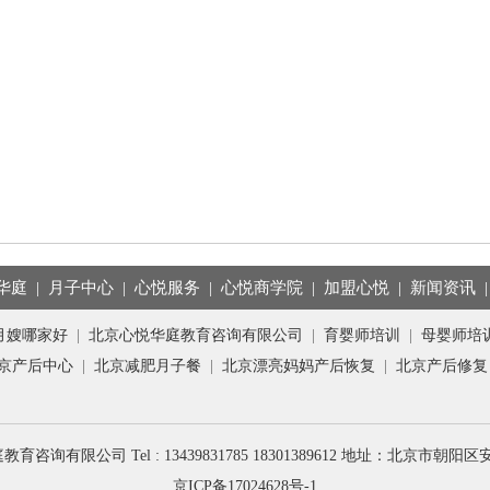
华庭
|
月子中心
|
心悦服务
|
心悦商学院
|
加盟心悦
|
新闻资讯
月嫂哪家好
|
北京心悦华庭教育咨询有限公司
|
育婴师培训
|
母婴师培
京产后中心
|
北京减肥月子餐
|
北京漂亮妈妈产后恢复
|
北京产后修复
心悦华庭教育咨询有限公司 Tel : 13439831785 18301389612 地址：北京市
京ICP备17024628号-1