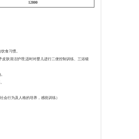
12800
的饮食习惯。
给予皮肤清洁护理;适时对婴儿进行二便控制训练、三浴锻
)。
等。
，社会行为及人格的培养，感统训练）