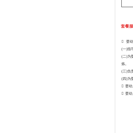
套餐
 婴
(一)
(二)
炼。
(三)
(四)
 婴
 婴