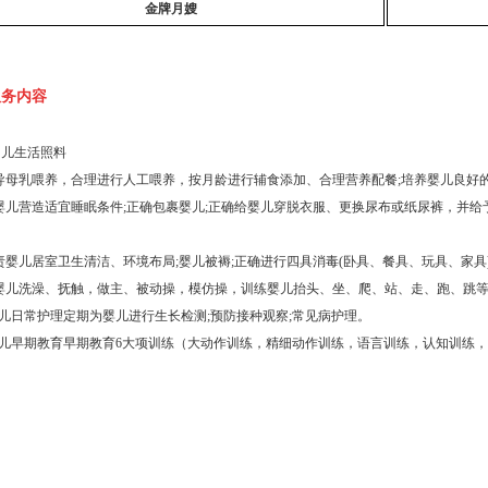
金牌月嫂
服务内容
幼儿生活照料
指导母乳喂养，合理进行人工喂养，按月龄进行辅食添加、合理营养配餐;培养婴儿良好
为婴儿营造适宜睡眠条件;正确包裹婴儿;正确给婴儿穿脱衣服、更换尿布或纸尿裤，并
负责婴儿居室卫生清洁、环境布局;婴儿被褥;正确进行四具消毒(卧具、餐具、玩具、家具
为婴儿洗澡、抚触，做主、被动操，模仿操，训练婴儿抬头、坐、爬、站、走、跑、跳
幼儿日常护理定期为婴儿进行生长检测;预防接种观察;常见病护理。
幼儿早期教育早期教育6大项训练（大动作训练，精细动作训练，语言训练，认知训练