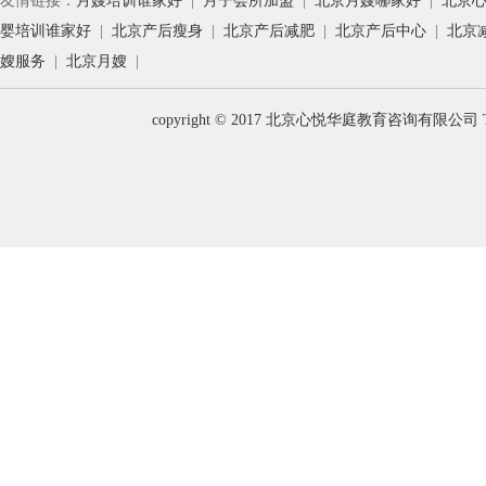
友情链接：
月嫂培训谁家好
|
月子会所加盟
|
北京月嫂哪家好
|
北京
婴培训谁家好
|
北京产后瘦身
|
北京产后减肥
|
北京产后中心
|
北京
嫂服务
|
北京月嫂
|
copyright © 2017 北京心悦华庭教育咨询有限公司 T