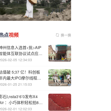
热点
视频
换一换
神州信息入选首<批>AIP
智能体互联协议试点应用
单位
2026-02-05 12:34:03
估值破 5;37 亿！科创板
年内最大IPO摩尔线程来
了
2026-01-25 21:15:03
影石I,nsta3‘6’0发布X4
Air ：小巧体积轻松拍8K
视频 售价2399元起
2026-02-01 12:02:03