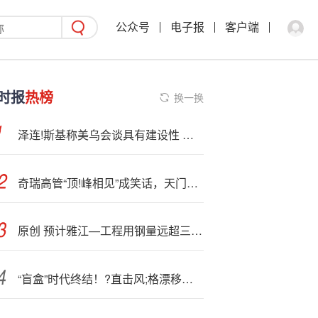
公众号
电子报
客户端
时报
热榜
换一换
泽连!斯基称美乌会谈具有建设性 相关工作将继续推进
奇瑞高管“顶!峰相见”成笑话，天门山景,区再回应挑战失败
原创 预计雅江—工程用钢量远超三峡工程 推动钢铁工业占据全球价值链顶端
“盲盒”时代终结！?直击风;格漂移，公募基金业绩指引重塑行业生态