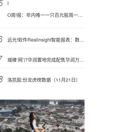
I
O周!报：年内唯一一只百元股周一申购
远光!软件Realinsight智能报表：数据高效管理，释放业务价值
城楼‘网’|?华润置地完成配售华润万象生活股份 净筹约20.61亿港元
洛凯股;份龙虎榜数据（11月21日）