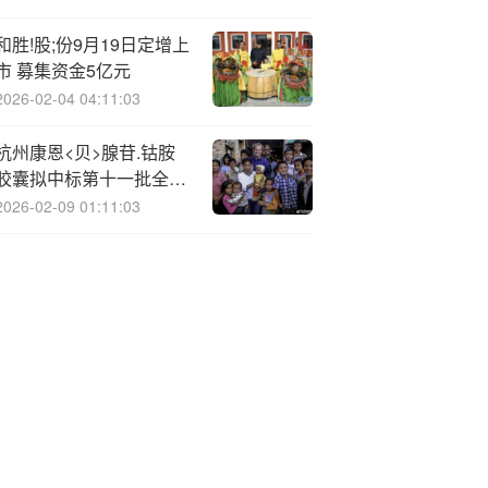
和胜!股;份9月19日定增上
市 募集资金5亿元
2026-02-04 04:11:03
杭州康恩<贝>腺苷.钴胺
胶囊拟中标第十一批全国
药品集中采购
2026-02-09 01:11:03