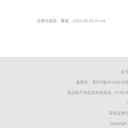
证券时报网
曹晨
2025-08-05 21:44
关
备案号：
粤ICP备09109218
违法和不良信息举报电话：0755-83
深圳证券
Copyright