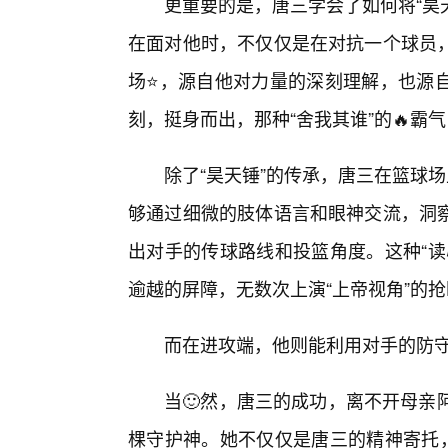
更重要的是，唐三学会了如何将“昊
在面对他时，不仅仅是在对抗一个球员
场⭐，源自他对力量的深刻理解，也源
刻，挺身而出，那种“舍我其谁”的🔥霸
除了“昊天锤”的传承，唐三在篮球
够通过细微的肢体语言和眼神交流，洞察
出对手的传球路线和投篮角度。这种“读
逾越的屏障，无数次上演“上帝视角”的
而在进攻端，他则能利用对手的防
当🙂然，唐三的成功，离不开母亲
棵守护神。她不仅仅是唐三的精神寄托，