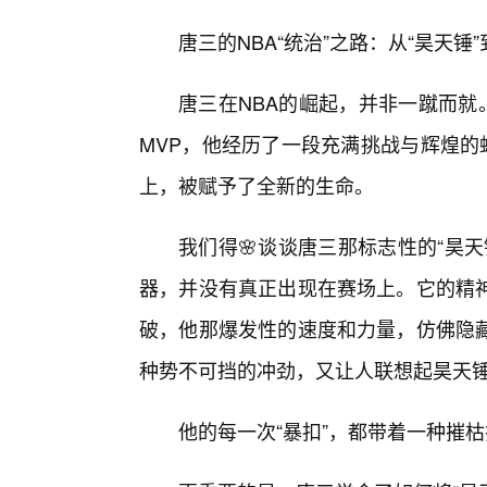
唐三的NBA“统治”之路：从“昊天锤”
唐三在NBA的崛起，并非一蹴而就
MVP，他经历了一段充满挑战与辉煌的
上，被赋予了全新的生命。
我们得🌸谈谈唐三那标志性的“昊
器，并没有真正出现在赛场上。它的精
破，他那爆发性的速度和力量，仿佛隐
种势不可挡的冲劲，又让人联想起昊天
他的每一次“暴扣”，都带着一种摧