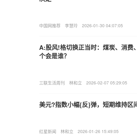
中国网推荐
李慧玲
2026-01-30 04:07:05
A:股风!格切换正当时：煤炭、消费
个会是谁？
三联生活周刊
林和立
2026-02-07 05:29:05
美元?指数小幅{反}弹，短期维持区
红星新闻
林和立
2026-01-26 15:49:05