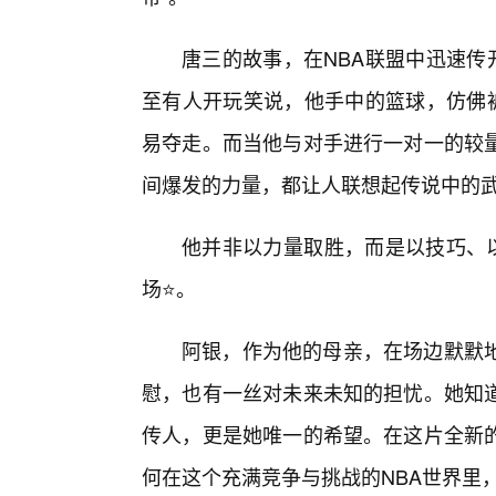
唐三的故事，在NBA联盟中迅速传
至有人开玩笑说，他手中的篮球，仿佛被
易夺走。而当他与对手进行一对一的较
间爆发的力量，都让人联想起传说中的
他并非以力量取胜，而是以技巧、以
场⭐。
阿银，作为他的母亲，在场边默默
慰，也有一丝对未来未知的担忧。她知道
传人，更是她唯一的希望。在这片全新
何在这个充满竞争与挑战的NBA世界里，