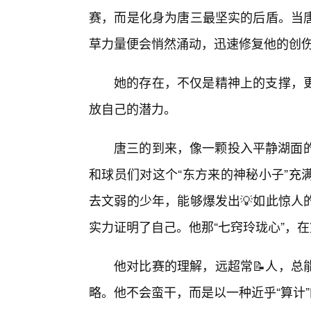
赛，而是化身为唐三最坚实的后盾。当
草力量便会悄然涌动，迅速修复他的创
她的存在，不仅是精神上的支撑，更
放自己的潜力。
唐三的到来，像一颗投入平静湖面的
和球员们对这个“东方来的神秘小子”充
去文弱的少年，能够爆发出💡如此惊人
实力证明了自己。他那“七窍玲珑心”，在
他对比赛的理解，远超常📝人，总
略。他不会蛮干，而是以一种近乎“算计